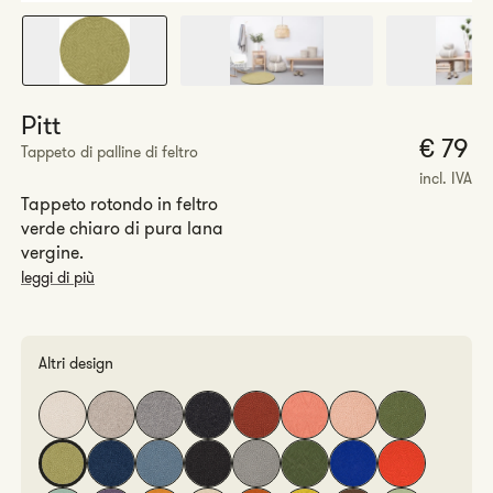
Pitt
P
€ 79
Tappeto di palline di feltro
r
incl. IVA
Tappeto rotondo in feltro
verde chiaro di pura lana
vergine.
leggi di più
Altri design