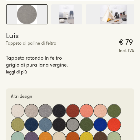
Luis
P
€ 79
Tappeto di palline di feltro
r
incl. IVA
Tappeto rotondo in feltro
grigio di pura lana vergine.
leggi di più
Altri design