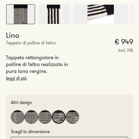
Lino
P
€ 949
Tappeto di palline di feltro
r
incl. IVA
Tappeto rettangolare in
palline di feltro realizzato in
pura lana vergine.
leggi di più
Altri design
Scegli la dimensione