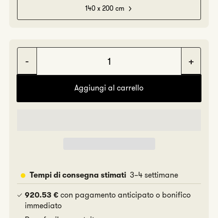
140 x 200 cm
Diminuisci
Aume
quantità
quan
Aggiungi al carrello
per
per
Lino
Lino
3–4 settimane
Tempi di consegna stimati
con pagamento anticipato o bonifico
920.53 €
immediato