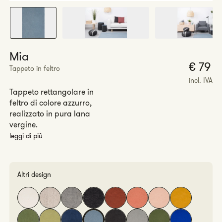
Mia
P
€ 79
Tappeto in feltro
r
incl. IVA
Tappeto rettangolare in
feltro di colore azzurro,
realizzato in pura lana
vergine.
leggi di più
Altri design