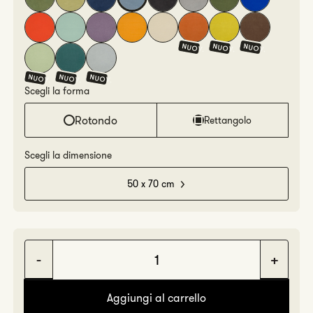
NUOV.
NUOV.
NUOV.
NUOV.
NUOV.
NUOV.
Scegli la forma
Rotondo
Rettangolo
Scegli la dimensione
50 x 70 cm
Diminuisci
Aume
quantità
quan
Aggiungi al carrello