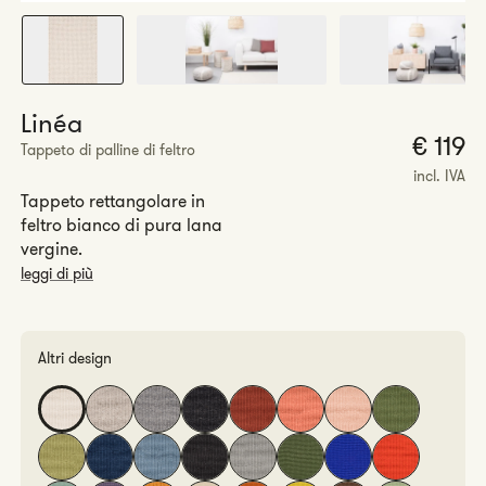
Linéa
P
€ 119
Tappeto di palline di feltro
r
incl. IVA
Tappeto rettangolare in
feltro bianco di pura lana
vergine.
leggi di più
Altri design