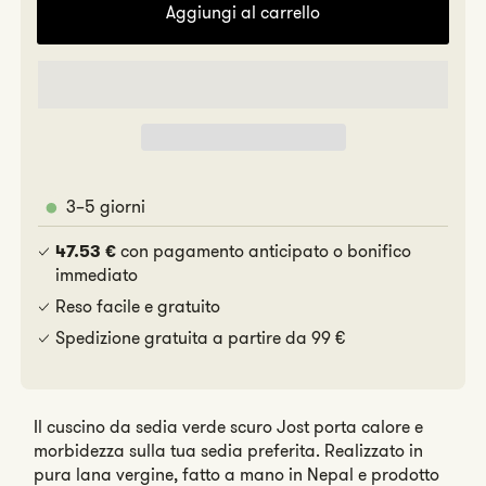
quantità
quan
Aggiungi al carrello
per
per
Jost
Jost
3–5 giorni
con pagamento anticipato o bonifico
47.53 €
immediato
Reso facile e gratuito
Spedizione gratuita a partire da 99 €
Il cuscino da sedia verde scuro Jost porta calore e
morbidezza sulla tua sedia preferita. Realizzato in
pura lana vergine, fatto a mano in Nepal e prodotto