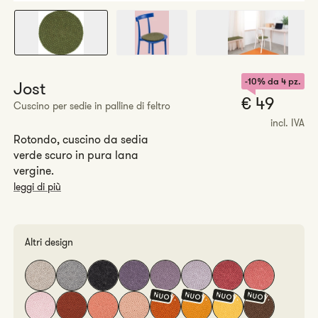
-10% da 4 pz.
Jost
Prez
€ 49
Cuscino per sedie in palline di feltro
rego
incl. IVA
Rotondo, cuscino da sedia
verde scuro in pura lana
vergine.
leggi di più
Altri design
NUOV.
NUOV.
NUOV.
NUOV.